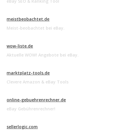
eBay SEO & Ranking Tool
meistbeobachtet.de
Meist-beobachtet bei eBay.
wow-liste.de
Aktuelle WOW! Angebote bei eBay.
marktplatz-tools.de
Clevere Amazon & eBay Tools
online-gebuehrenrechner.de
eBay Gebührenrechner!
sellerlogic.com