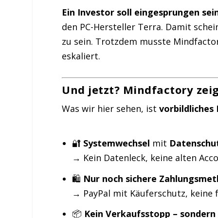
Ein Investor soll eingesprungen sei
den PC-Hersteller Terra. Damit schein
zu sein. Trotzdem musste Mindfactory
eskaliert.
Und jetzt? Mindfactory zei
Was wir hier sehen, ist
vorbildliche
🔐
Systemwechsel
mit
Datenschut
→ Kein Datenleck, keine alten Acc
🛍️
Nur noch sichere Zahlungsme
→ PayPal mit Käuferschutz, keine 
📦
Kein Verkaufsstopp – sondern 