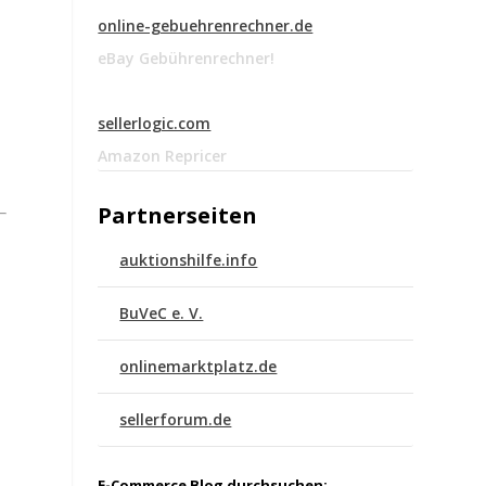
online-gebuehrenrechner.de
eBay Gebührenrechner!
sellerlogic.com
Amazon Repricer
Partnerseiten
auktionshilfe.info
BuVeC e. V.
onlinemarktplatz.de
sellerforum.de
E-Commerce Blog durchsuchen: