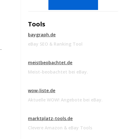
Tools
baygraph.de
eBay SEO & Ranking Tool
meistbeobachtet.de
Meist-beobachtet bei eBay.
wow-liste.de
Aktuelle WOW! Angebote bei eBay.
marktplatz-tools.de
Clevere Amazon & eBay Tools