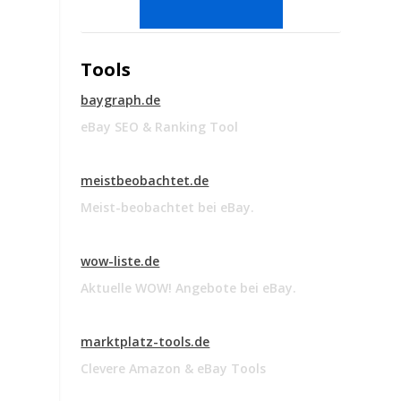
Tools
baygraph.de
eBay SEO & Ranking Tool
meistbeobachtet.de
Meist-beobachtet bei eBay.
wow-liste.de
Aktuelle WOW! Angebote bei eBay.
marktplatz-tools.de
Clevere Amazon & eBay Tools