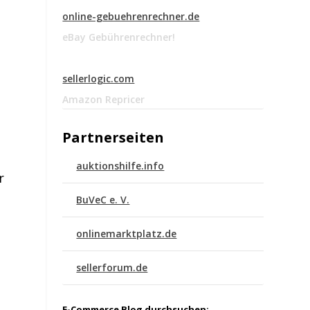
online-gebuehrenrechner.de
eBay Gebührenrechner!
sellerlogic.com
Amazon Repricer
Partnerseiten
auktionshilfe.info
r
BuVeC e. V.
onlinemarktplatz.de
sellerforum.de
E-Commerce Blog durchsuchen: