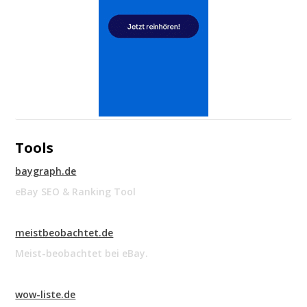
Tools
baygraph.de
eBay SEO & Ranking Tool
meistbeobachtet.de
Meist-beobachtet bei eBay.
wow-liste.de