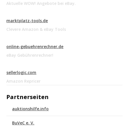
Aktuelle WOW! Angebote bei eBay.
marktplatz-tools.de
Clevere Amazon & eBay Tools
online-gebuehrenrechner.de
eBay Gebührenrechner!
sellerlogic.com
Amazon Repricer
Partnerseiten
auktionshilfe.info
BuVeC e. V.