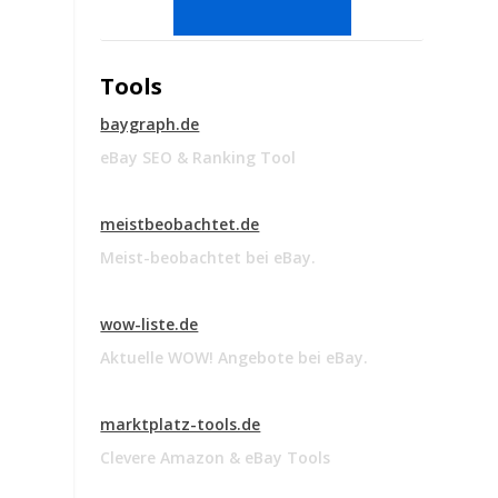
Tools
baygraph.de
eBay SEO & Ranking Tool
meistbeobachtet.de
Meist-beobachtet bei eBay.
wow-liste.de
Aktuelle WOW! Angebote bei eBay.
marktplatz-tools.de
Clevere Amazon & eBay Tools