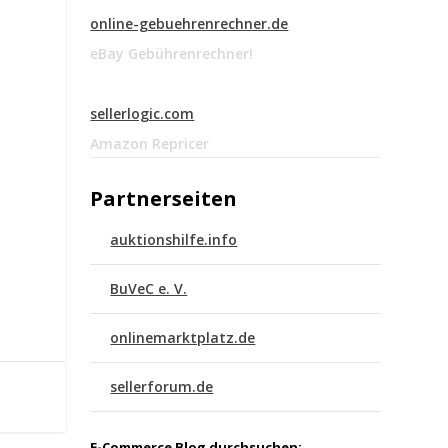
online-gebuehrenrechner.de
eBay Gebührenrechner!
sellerlogic.com
Amazon Repricer
Partnerseiten
auktionshilfe.info
BuVeC e. V.
onlinemarktplatz.de
sellerforum.de
E-Commerce Blog durchsuchen: