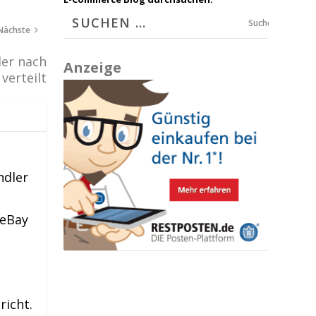
Suchen
Nächste
ler nach
Anzeige
verteilt
ndler
 eBay
richt.