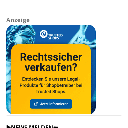
Anzeige
▶️NEWS MELDEN⬅️