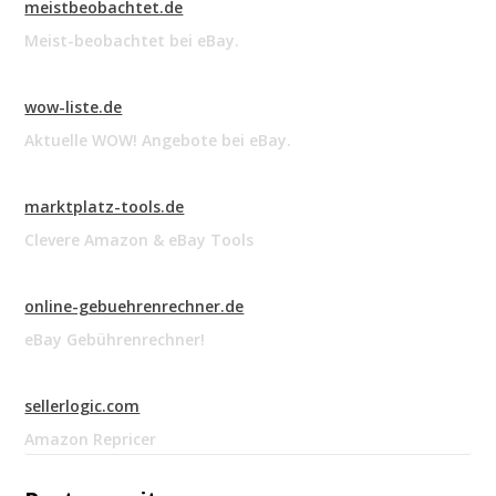
meistbeobachtet.de
Meist-beobachtet bei eBay.
wow-liste.de
Aktuelle WOW! Angebote bei eBay.
marktplatz-tools.de
Clevere Amazon & eBay Tools
online-gebuehrenrechner.de
eBay Gebührenrechner!
sellerlogic.com
Amazon Repricer