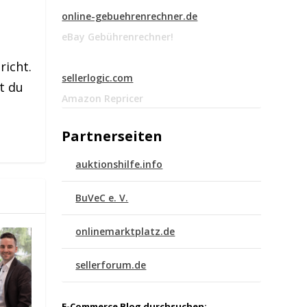
online-gebuehrenrechner.de
eBay Gebührenrechner!
richt.
sellerlogic.com
t du
Amazon Repricer
Partnerseiten
auktionshilfe.info
BuVeC e. V.
onlinemarktplatz.de
sellerforum.de
E-Commerce Blog durchsuchen: