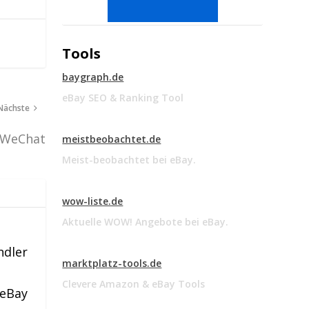
Tools
baygraph.de
eBay SEO & Ranking Tool
Nächste
s WeChat
meistbeobachtet.de
Meist-beobachtet bei eBay.
wow-liste.de
Aktuelle WOW! Angebote bei eBay.
ndler
marktplatz-tools.de
Clevere Amazon & eBay Tools
 eBay